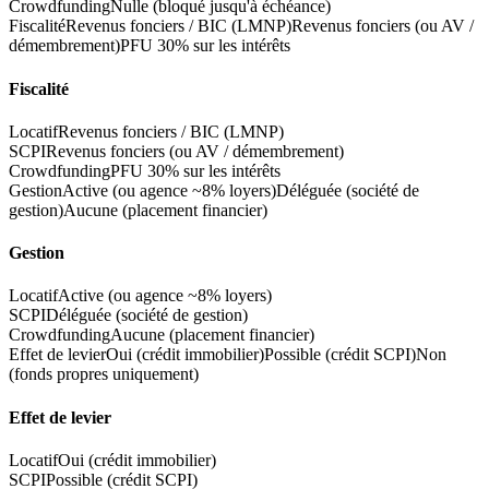
Crowdfunding
Nulle (bloqué jusqu'à échéance)
Fiscalité
Revenus fonciers / BIC (LMNP)
Revenus fonciers (ou AV /
démembrement)
PFU 30% sur les intérêts
Fiscalité
Locatif
Revenus fonciers / BIC (LMNP)
SCPI
Revenus fonciers (ou AV / démembrement)
Crowdfunding
PFU 30% sur les intérêts
Gestion
Active (ou agence ~8% loyers)
Déléguée (société de
gestion)
Aucune (placement financier)
Gestion
Locatif
Active (ou agence ~8% loyers)
SCPI
Déléguée (société de gestion)
Crowdfunding
Aucune (placement financier)
Effet de levier
Oui (crédit immobilier)
Possible (crédit SCPI)
Non
(fonds propres uniquement)
Effet de levier
Locatif
Oui (crédit immobilier)
SCPI
Possible (crédit SCPI)