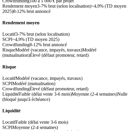
Crowdfunding
100 à 1 000 € par projet
Rendement moyen
3-7% brut (selon localisation)
~4,9% (TD moyen
2025)
8-12% brut annoncé
Rendement moyen
Locatif
3-7% brut (selon localisation)
SCPI
~4,9% (TD moyen 2025)
Crowdfunding
8-12% brut annoncé
Risque
Modéré (vacance, impayés, travaux)
Modéré
(mutualisation)
Élevé (défaut promoteur, retard)
Risque
Locatif
Modéré (vacance, impayés, travaux)
SCPI
Modéré (mutualisation)
Crowdfunding
Élevé (défaut promoteur, retard)
Liquidité
Faible (délai vente 3-6 mois)
Moyenne (2-4 semaines)
Nulle
(bloqué jusqu'à échéance)
Liquidité
Locatif
Faible (délai vente 3-6 mois)
SCPI
Moyenne (2-4 semaines)