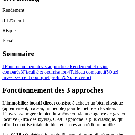
Rendement
8-12% brut
Risque
Élevé
Sommaire
1
Fonctionnement des 3 approches
2
Rendement et risque
comparés
3
Fiscalité et optimisation
4
Tableau comparatif
5
Quel
investissement pour quel profil ?
6
Notre verdict
Fonctionnement des 3 approches
L'
immobilier locatif direct
consiste à acheter un bien physique
(appartement, maison, immeuble) pour le mettre en location.
L'investisseur gère le bien lui-même ou via une agence de gestion
locative (~8% des loyers). C'est l'approche la plus classique, qui
offre la maîtrise totale du bien et l'accès au crédit immobilier.
Les
SCPI
(Sociétés Civiles de Placement Immobilier) permettent