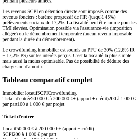
pendant plusieurs années.
Les revenus SCPI en détention directe sont imposés comme des
revenus fonciers : barème progressif de l'IR (jusqu'à 45%) +
prélèvements sociaux de 17,2%. La fiscalité peut être lourde pour les
TMI élevées. Optimisation possible via l'assurance-vie (imposition
allégée) ou le démembrement temporaire (aucun revenu imposable
pendant la durée du démembrement).
Le crowdfunding immobilier est soumis au PFU de 30% (12,8% IR
+ 17,2% PS) sur les intérêts perçus. C'est la fiscalité la plus simple
mais aussi la moins optimisable. Pas de possibilité de déduire des
charges ou d'amortir.
Tableau comparatif complet
Immobilier locatif
SCPI
Crowdfunding
Ticket d'entrée
50 000 € à 200 000 €+ (apport + crédit)
200 à 1 000 €
par part
100 à 1 000 € par projet
Ticket d'entrée
Locatif
50 000 € à 200 000 €+ (apport + crédit)
SCPI
200 à 1 000 € par part