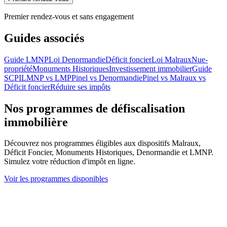
Premier rendez-vous et sans engagement
Guides associés
Guide LMNP
Loi Denormandie
Déficit foncier
Loi Malraux
Nue-
propriété
Monuments Historiques
Investissement immobilier
Guide
SCPI
LMNP vs LMP
Pinel vs Denormandie
Pinel vs Malraux vs
Déficit foncier
Réduire ses impôts
Nos programmes de défiscalisation
immobilière
Découvrez nos programmes éligibles aux dispositifs Malraux,
Déficit Foncier, Monuments Historiques, Denormandie et LMNP.
Simulez votre réduction d'impôt en ligne.
Voir les programmes disponibles