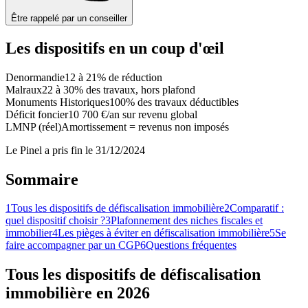
Être rappelé par un conseiller
Les dispositifs en un coup d'œil
Denormandie
12 à 21% de réduction
Malraux
22 à 30% des travaux, hors plafond
Monuments Historiques
100% des travaux déductibles
Déficit foncier
10 700 €/an sur revenu global
LMNP (réel)
Amortissement = revenus non imposés
Le Pinel a pris fin le 31/12/2024
Sommaire
1
Tous les dispositifs de défiscalisation immobilière
2
Comparatif :
quel dispositif choisir ?
3
Plafonnement des niches fiscales et
immobilier
4
Les pièges à éviter en défiscalisation immobilière
5
Se
faire accompagner par un CGP
6
Questions fréquentes
Tous les dispositifs de défiscalisation
immobilière en 2026