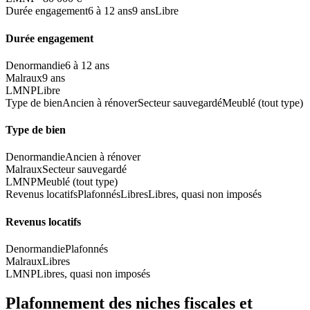
Durée engagement
6 à 12 ans
9 ans
Libre
Durée engagement
Denormandie
6 à 12 ans
Malraux
9 ans
LMNP
Libre
Type de bien
Ancien à rénover
Secteur sauvegardé
Meublé (tout type)
Type de bien
Denormandie
Ancien à rénover
Malraux
Secteur sauvegardé
LMNP
Meublé (tout type)
Revenus locatifs
Plafonnés
Libres
Libres, quasi non imposés
Revenus locatifs
Denormandie
Plafonnés
Malraux
Libres
LMNP
Libres, quasi non imposés
Plafonnement des niches fiscales et