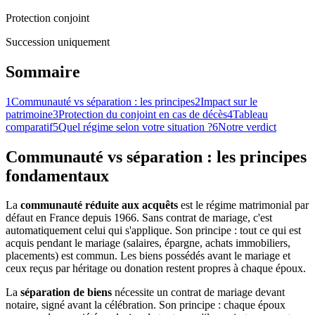
Protection conjoint
Succession uniquement
Sommaire
1
Communauté vs séparation : les principes
2
Impact sur le
patrimoine
3
Protection du conjoint en cas de décès
4
Tableau
comparatif
5
Quel régime selon votre situation ?
6
Notre verdict
Communauté vs séparation : les principes
fondamentaux
La
communauté réduite aux acquêts
est le régime matrimonial par
défaut en France depuis 1966. Sans contrat de mariage, c'est
automatiquement celui qui s'applique. Son principe : tout ce qui est
acquis pendant le mariage (salaires, épargne, achats immobiliers,
placements) est commun. Les biens possédés avant le mariage et
ceux reçus par héritage ou donation restent propres à chaque époux.
La
séparation de biens
nécessite un contrat de mariage devant
notaire, signé avant la célébration. Son principe : chaque époux