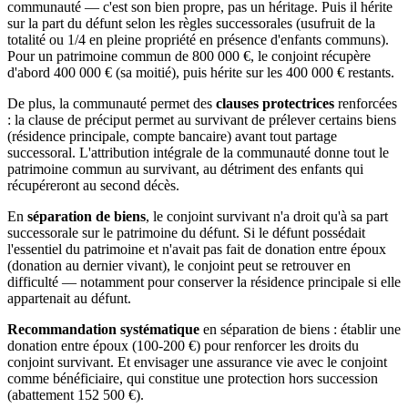
communauté — c'est son bien propre, pas un héritage. Puis il hérite
sur la part du défunt selon les règles successorales (usufruit de la
totalité ou 1/4 en pleine propriété en présence d'enfants communs).
Pour un patrimoine commun de 800 000 €, le conjoint récupère
d'abord 400 000 € (sa moitié), puis hérite sur les 400 000 € restants.
De plus, la communauté permet des
clauses protectrices
renforcées
: la clause de préciput permet au survivant de prélever certains biens
(résidence principale, compte bancaire) avant tout partage
successoral. L'attribution intégrale de la communauté donne tout le
patrimoine commun au survivant, au détriment des enfants qui
récupéreront au second décès.
En
séparation de biens
, le conjoint survivant n'a droit qu'à sa part
successorale sur le patrimoine du défunt. Si le défunt possédait
l'essentiel du patrimoine et n'avait pas fait de donation entre époux
(donation au dernier vivant), le conjoint peut se retrouver en
difficulté — notamment pour conserver la résidence principale si elle
appartenait au défunt.
Recommandation systématique
en séparation de biens : établir une
donation entre époux (100-200 €) pour renforcer les droits du
conjoint survivant. Et envisager une assurance vie avec le conjoint
comme bénéficiaire, qui constitue une protection hors succession
(abattement 152 500 €).