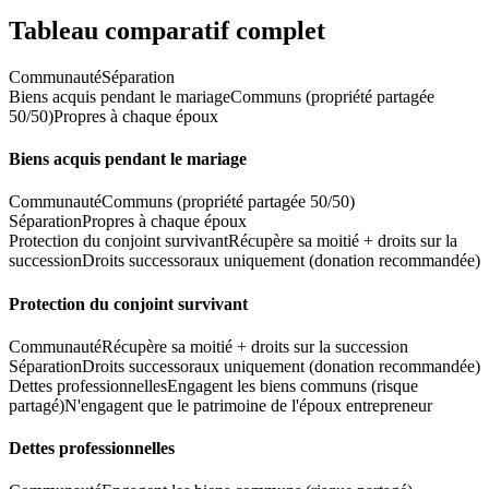
Tableau comparatif complet
Communauté
Séparation
Biens acquis pendant le mariage
Communs (propriété partagée
50/50)
Propres à chaque époux
Biens acquis pendant le mariage
Communauté
Communs (propriété partagée 50/50)
Séparation
Propres à chaque époux
Protection du conjoint survivant
Récupère sa moitié + droits sur la
succession
Droits successoraux uniquement (donation recommandée)
Protection du conjoint survivant
Communauté
Récupère sa moitié + droits sur la succession
Séparation
Droits successoraux uniquement (donation recommandée)
Dettes professionnelles
Engagent les biens communs (risque
partagé)
N'engagent que le patrimoine de l'époux entrepreneur
Dettes professionnelles