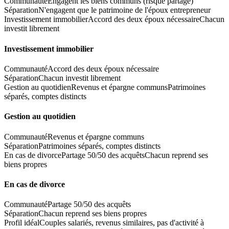
Communauté
Engagent les biens communs (risque partagé)
Séparation
N'engagent que le patrimoine de l'époux entrepreneur
Investissement immobilier
Accord des deux époux nécessaire
Chacun
investit librement
Investissement immobilier
Communauté
Accord des deux époux nécessaire
Séparation
Chacun investit librement
Gestion au quotidien
Revenus et épargne communs
Patrimoines
séparés, comptes distincts
Gestion au quotidien
Communauté
Revenus et épargne communs
Séparation
Patrimoines séparés, comptes distincts
En cas de divorce
Partage 50/50 des acquêts
Chacun reprend ses
biens propres
En cas de divorce
Communauté
Partage 50/50 des acquêts
Séparation
Chacun reprend ses biens propres
Profil idéal
Couples salariés, revenus similaires, pas d'activité à