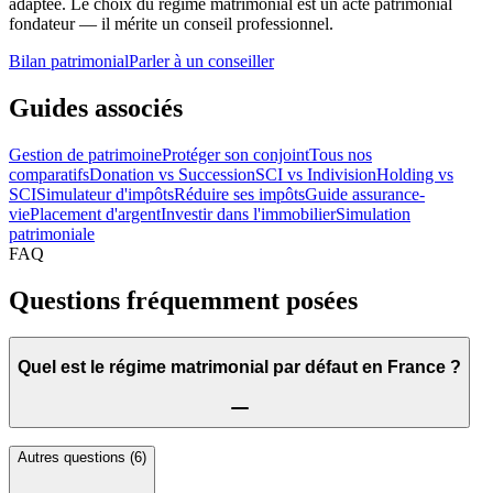
adaptée. Le choix du régime matrimonial est un acte patrimonial
fondateur — il mérite un conseil professionnel.
Bilan patrimonial
Parler à un conseiller
Guides associés
Gestion de patrimoine
Protéger son conjoint
Tous nos
comparatifs
Donation vs Succession
SCI vs Indivision
Holding vs
SCI
Simulateur d'impôts
Réduire ses impôts
Guide assurance-
vie
Placement d'argent
Investir dans l'immobilier
Simulation
patrimoniale
FAQ
Questions fréquemment posées
Quel est le régime matrimonial par défaut en France ?
Autres questions (
6
)