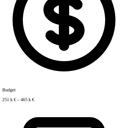
Budget
251 k € – 465 k €