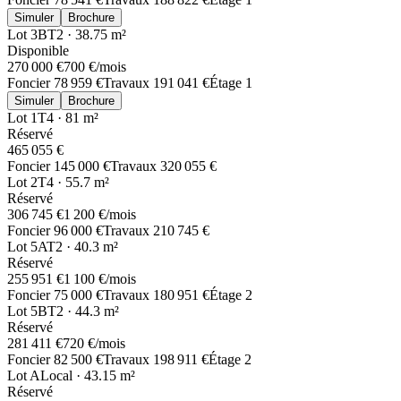
Simuler
Brochure
Lot
3B
T2
·
38.75
m²
Disponible
270 000 €
700 €
/mois
Foncier
78 959 €
Travaux
191 041 €
Étage
1
Simuler
Brochure
Lot
1
T4
·
81
m²
Réservé
465 055 €
Foncier
145 000 €
Travaux
320 055 €
Lot
2
T4
·
55.7
m²
Réservé
306 745 €
1 200 €
/mois
Foncier
96 000 €
Travaux
210 745 €
Lot
5A
T2
·
40.3
m²
Réservé
255 951 €
1 100 €
/mois
Foncier
75 000 €
Travaux
180 951 €
Étage
2
Lot
5B
T2
·
44.3
m²
Réservé
281 411 €
720 €
/mois
Foncier
82 500 €
Travaux
198 911 €
Étage
2
Lot
A
Local
·
43.15
m²
Réservé