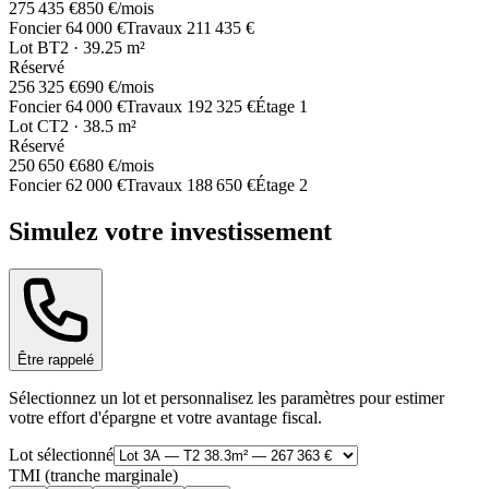
275 435 €
850 €
/mois
Foncier
64 000 €
Travaux
211 435 €
Lot
B
T2
·
39.25
m²
Réservé
256 325 €
690 €
/mois
Foncier
64 000 €
Travaux
192 325 €
Étage
1
Lot
C
T2
·
38.5
m²
Réservé
250 650 €
680 €
/mois
Foncier
62 000 €
Travaux
188 650 €
Étage
2
Simulez votre investissement
Être rappelé
Sélectionnez un lot et personnalisez les paramètres pour estimer
votre effort d'épargne et votre avantage fiscal.
Lot sélectionné
TMI (tranche marginale)