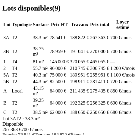
Lots disponibles
(
9
)
Loyer
Lot
Typologie
Surface
Prix HT
Travaux
Prix total
estimé
3A
T2
38.3
m²
78 541 €
188 822 €
267 363 €
700 €/mois
38.75
3B
T2
78 959 €
191 041 €
270 000 €
700 €/mois
m²
1
T4
81
m²
145 000 €
320 055 €
465 055 €
—
2
T4
55.7
m²
96 000 €
210 745 €
306 745 €
1 200 €/mois
5A
T2
40.3
m²
75 000 €
180 951 €
255 951 €
1 100 €/mois
5B
T2
44.3
m²
82 500 €
198 911 €
281 411 €
720 €/mois
43.15
A
Local
64 000 €
211 435 €
275 435 €
850 €/mois
m²
39.25
B
T2
64 000 €
192 325 €
256 325 €
690 €/mois
m²
C
T2
38.5
m²
62 000 €
188 650 €
250 650 €
680 €/mois
Lot
3A
T2
·
38.3
m²
Disponible
267 363 €
700 €
/mois
Foncier
78 541 €
Travaux
188 822 €
Étage
1