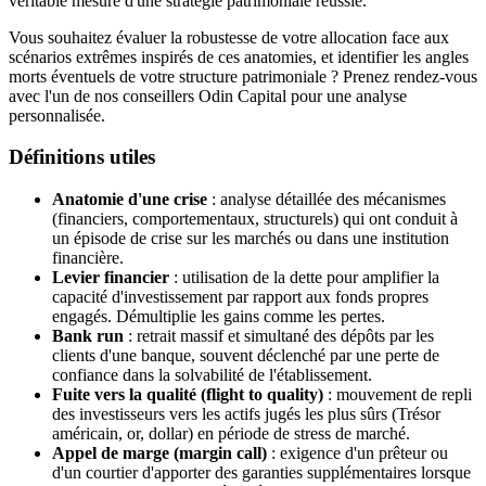
véritable mesure d'une stratégie patrimoniale réussie.
Vous souhaitez évaluer la robustesse de votre allocation face aux
scénarios extrêmes inspirés de ces anatomies, et identifier les angles
morts éventuels de votre structure patrimoniale ? Prenez rendez-vous
avec l'un de nos conseillers Odin Capital pour une analyse
personnalisée.
Définitions utiles
Anatomie d'une crise
: analyse détaillée des mécanismes
(financiers, comportementaux, structurels) qui ont conduit à
un épisode de crise sur les marchés ou dans une institution
financière.
Levier financier
: utilisation de la dette pour amplifier la
capacité d'investissement par rapport aux fonds propres
engagés. Démultiplie les gains comme les pertes.
Bank run
: retrait massif et simultané des dépôts par les
clients d'une banque, souvent déclenché par une perte de
confiance dans la solvabilité de l'établissement.
Fuite vers la qualité (flight to quality)
: mouvement de repli
des investisseurs vers les actifs jugés les plus sûrs (Trésor
américain, or, dollar) en période de stress de marché.
Appel de marge (margin call)
: exigence d'un prêteur ou
d'un courtier d'apporter des garanties supplémentaires lorsque