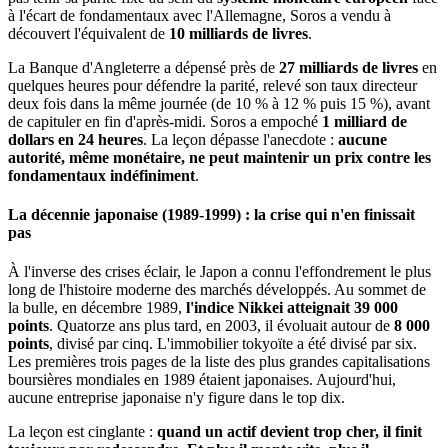
à l'écart de fondamentaux avec l'Allemagne, Soros a vendu à
découvert l'équivalent de
10 milliards de livres
.
La Banque d'Angleterre a dépensé près de
27 milliards de livres
en
quelques heures pour défendre la parité, relevé son taux directeur
deux fois dans la même journée (de 10 % à 12 % puis 15 %), avant
de capituler en fin d'après-midi. Soros a empoché
1 milliard de
dollars en 24 heures
. La leçon dépasse l'anecdote :
aucune
autorité, même monétaire, ne peut maintenir un prix contre les
fondamentaux indéfiniment
.
La décennie japonaise (1989-1999) : la crise qui n'en finissait
pas
À l'inverse des crises éclair, le Japon a connu l'effondrement le plus
long de l'histoire moderne des marchés développés. Au sommet de
la bulle, en décembre 1989,
l'indice Nikkei atteignait 39 000
points
. Quatorze ans plus tard, en 2003, il évoluait autour de
8 000
points
, divisé par cinq. L'immobilier tokyoïte a été divisé par six.
Les premières trois pages de la liste des plus grandes capitalisations
boursières mondiales en 1989 étaient japonaises. Aujourd'hui,
aucune entreprise japonaise n'y figure dans le top dix.
La leçon est cinglante :
quand un actif devient trop cher, il finit