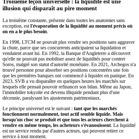
Troisième leçon universelle : la liquidité est une
illusion qui disparaît au pire moment
La troisième constante, présente dans toutes les anatomies sans
exception, est
l'évaporation de la liquidité au moment précis où
on en a le plus besoin
.
En 1998, LTCM ne pouvait plus vendre ses positions sans aggraver
la chute, parce que ses concurrents anticipaient sa liquidation et
vendaient avant lui. En 1992, la Banque d'Angleterre a découvert
qu'elle ne pouvait pas mobiliser assez de liquidités pour contrer
Soros, malgré son statut d'autorité monétaire. En 2021, Archegos n'a
trouvé personne pour absorber ses positions concentrées une fois
que les premières banques ont commencé à liquider en panique. En
2023, SVB a vu disparaître en quelques heures les marchés sur
lesquels elle pensait pouvoir refinancer son bilan. Même au Japon,
l'immobilier tokyoïte est devenu illiquide pendant plus d'une
décennie, paralysant les ajustements patrimoniaux.
Le principe universel est le suivant :
tant que les marchés
fonctionnent normalement, tout actif semble liquide. Mais
lorsqu'un choc se produit et que tous les acteurs cherchent à
vendre en même temps, les acheteurs s'évanouissent
. La liquidité
est un service rendu par d'autres acteurs, qui peuvent retirer ce
service à tout moment.