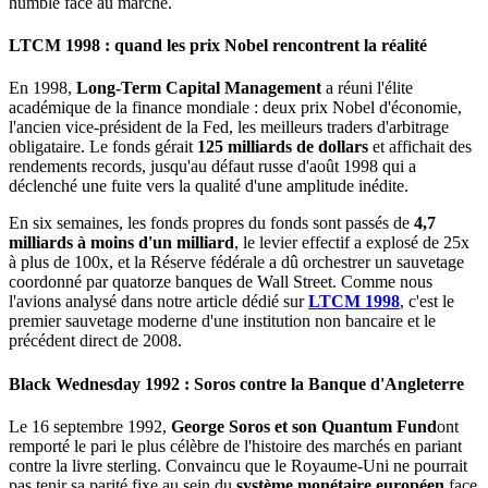
humble face au marché.
LTCM 1998 : quand les prix Nobel rencontrent la réalité
En 1998,
Long-Term Capital Management
a réuni l'élite
académique de la finance mondiale : deux prix Nobel d'économie,
l'ancien vice-président de la Fed, les meilleurs traders d'arbitrage
obligataire. Le fonds gérait
125 milliards de dollars
et affichait des
rendements records, jusqu'au défaut russe d'août 1998 qui a
déclenché une fuite vers la qualité d'une amplitude inédite.
En six semaines, les fonds propres du fonds sont passés de
4,7
milliards à moins d'un milliard
, le levier effectif a explosé de 25x
à plus de 100x, et la Réserve fédérale a dû orchestrer un sauvetage
coordonné par quatorze banques de Wall Street. Comme nous
l'avions analysé dans notre article dédié sur
LTCM 1998
, c'est le
premier sauvetage moderne d'une institution non bancaire et le
précédent direct de 2008.
Black Wednesday 1992 : Soros contre la Banque d'Angleterre
Le 16 septembre 1992,
George Soros et son Quantum Fund
ont
remporté le pari le plus célèbre de l'histoire des marchés en pariant
contre la livre sterling. Convaincu que le Royaume-Uni ne pourrait
pas tenir sa parité fixe au sein du
système monétaire européen
face