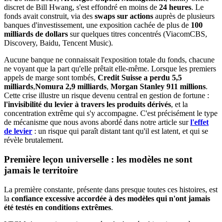
discret de Bill Hwang, s'est effondré en moins de
24 heures
. Le
fonds avait construit, via des
swaps sur actions
auprès de plusieurs
banques d'investissement, une exposition cachée de plus de
100
milliards de dollars
sur quelques titres concentrés (ViacomCBS,
Discovery, Baidu, Tencent Music).
Aucune banque ne connaissait l'exposition totale du fonds, chacune
ne voyant que la part qu'elle prêtait elle-même. Lorsque les premiers
appels de marge sont tombés,
Credit Suisse a perdu 5,5
milliards
,
Nomura 2,9 milliards
,
Morgan Stanley 911 millions
.
Cette crise illustre un risque devenu central en gestion de fortune :
l'invisibilité du levier à travers les produits dérivés
, et la
concentration extrême qui s'y accompagne. C'est précisément le type
de mécanisme que nous avons abordé dans notre article sur
l'effet
de levier
: un risque qui paraît distant tant qu'il est latent, et qui se
révèle brutalement.
Première leçon universelle : les modèles ne sont
jamais le territoire
La première constante, présente dans presque toutes ces histoires, est
la
confiance excessive accordée à des modèles qui n'ont jamais
été testés en conditions extrêmes
.