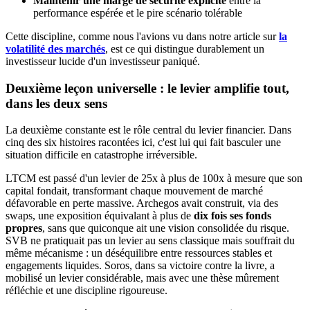
Maintenir une marge de sécurité explicite
entre la
performance espérée et le pire scénario tolérable
Cette discipline, comme nous l'avions vu dans notre article sur
la
volatilité des marchés
, est ce qui distingue durablement un
investisseur lucide d'un investisseur paniqué.
Deuxième leçon universelle : le levier amplifie tout,
dans les deux sens
La deuxième constante est le rôle central du levier financier. Dans
cinq des six histoires racontées ici, c'est lui qui fait basculer une
situation difficile en catastrophe irréversible.
LTCM est passé d'un levier de 25x à plus de 100x à mesure que son
capital fondait, transformant chaque mouvement de marché
défavorable en perte massive. Archegos avait construit, via des
swaps, une exposition équivalant à plus de
dix fois ses fonds
propres
, sans que quiconque ait une vision consolidée du risque.
SVB ne pratiquait pas un levier au sens classique mais souffrait du
même mécanisme : un déséquilibre entre ressources stables et
engagements liquides. Soros, dans sa victoire contre la livre, a
mobilisé un levier considérable, mais avec une thèse mûrement
réfléchie et une discipline rigoureuse.