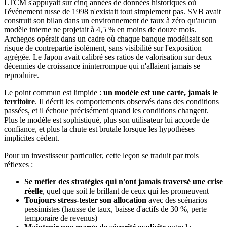
LTCM s'appuyait sur cinq années de données historiques où
l'événement russe de 1998 n'existait tout simplement pas. SVB avait
construit son bilan dans un environnement de taux à zéro qu'aucun
modèle interne ne projetait à 4,5 % en moins de douze mois.
Archegos opérait dans un cadre où chaque banque modélisait son
risque de contrepartie isolément, sans visibilité sur l'exposition
agrégée. Le Japon avait calibré ses ratios de valorisation sur deux
décennies de croissance ininterrompue qui n'allaient jamais se
reproduire.
Le point commun est limpide :
un modèle est une carte, jamais le
territoire
. Il décrit les comportements observés dans des conditions
passées, et il échoue précisément quand les conditions changent.
Plus le modèle est sophistiqué, plus son utilisateur lui accorde de
confiance, et plus la chute est brutale lorsque les hypothèses
implicites cèdent.
Pour un investisseur particulier, cette leçon se traduit par trois
réflexes :
Se méfier des stratégies qui n'ont jamais traversé une crise
réelle
, quel que soit le brillant de ceux qui les promeuvent
Toujours stress-tester son allocation
avec des scénarios
pessimistes (hausse de taux, baisse d'actifs de 30 %, perte
temporaire de revenus)