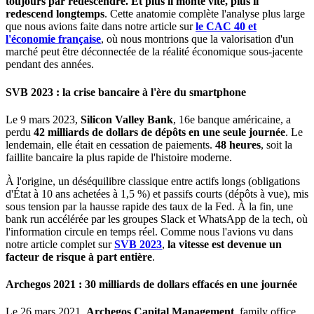
toujours par redescendre. Et plus il monte vite, plus il
redescend longtemps
. Cette anatomie complète l'analyse plus large
que nous avions faite dans notre article sur
le CAC 40 et
l'économie française
, où nous montrions que la valorisation d'un
marché peut être déconnectée de la réalité économique sous-jacente
pendant des années.
SVB 2023 : la crise bancaire à l'ère du smartphone
Le 9 mars 2023,
Silicon Valley Bank
, 16e banque américaine, a
perdu
42 milliards de dollars de dépôts en une seule journée
. Le
lendemain, elle était en cessation de paiements.
48 heures
, soit la
faillite bancaire la plus rapide de l'histoire moderne.
À l'origine, un déséquilibre classique entre actifs longs (obligations
d'État à 10 ans achetées à 1,5 %) et passifs courts (dépôts à vue), mis
sous tension par la hausse rapide des taux de la Fed. À la fin, une
bank run accélérée par les groupes Slack et WhatsApp de la tech, où
l'information circule en temps réel. Comme nous l'avions vu dans
notre article complet sur
SVB 2023
,
la vitesse est devenue un
facteur de risque à part entière
.
Archegos 2021 : 30 milliards de dollars effacés en une journée
Le 26 mars 2021,
Archegos Capital Management
, family office