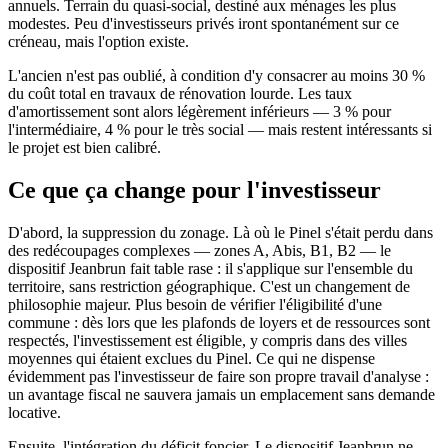
annuels. Terrain du quasi-social, destiné aux ménages les plus
modestes. Peu d'investisseurs privés iront spontanément sur ce
créneau, mais l'option existe.
L'ancien n'est pas oublié, à condition d'y consacrer au moins 30 %
du coût total en travaux de rénovation lourde. Les taux
d'amortissement sont alors légèrement inférieurs — 3 % pour
l'intermédiaire, 4 % pour le très social — mais restent intéressants si
le projet est bien calibré.
Ce que ça change pour l'investisseur
D'abord, la suppression du zonage. Là où le Pinel s'était perdu dans
des redécoupages complexes — zones A, Abis, B1, B2 — le
dispositif Jeanbrun fait table rase : il s'applique sur l'ensemble du
territoire, sans restriction géographique. C'est un changement de
philosophie majeur. Plus besoin de vérifier l'éligibilité d'une
commune : dès lors que les plafonds de loyers et de ressources sont
respectés, l'investissement est éligible, y compris dans des villes
moyennes qui étaient exclues du Pinel. Ce qui ne dispense
évidemment pas l'investisseur de faire son propre travail d'analyse :
un avantage fiscal ne sauvera jamais un emplacement sans demande
locative.
Ensuite, l'intégration du déficit foncier. Le dispositif Jeanbrun ne